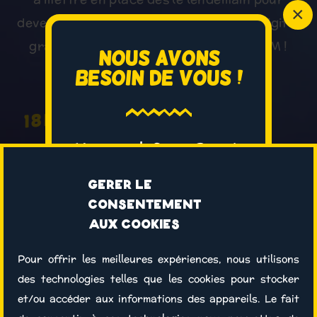
×
devenir un Super-Héros du marketing digital
grâce aux super-pouvoirs de votre CRM !
Nous avons
besoin de vous !
Accueil des Super-
18h15 :
Héros
Vous avez le Super-Pouvoir
de nous aider !
Découvrez comment
18h30 :
Gérer le
l’organisation d’
un épisode
devenir un Super-
consentement
coûte 89€
en moyenne
héros du marketing
aux cookies
(nourriture, boissons,
digital en t'appuyant
Pour offrir les meilleures expériences, nous utilisons
hébergement web…). Aidez-
sur ton CRM
des technologies telles que les cookies pour stocker
nous à pérenniser le
et/ou accéder aux informations des appareils. Le fait
Super cocktail, on fait
meetup !