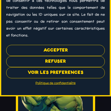
19h00 :
de consentir à ces technologies nous permettra de
connaissance, on
traiter des données telles que le comportement de
faire un don
échange...
navigation ou les ID uniques sur ce site. Le fait de ne
pas consentir ou de retirer son consentement peut
On se donne rendez-
avoir un effet négatif sur certaines caractéristiques
20h00 :
Devenir
et fonctions.
vous pour la mission
partenaire
suivante !
Accepter
Refuser
Voir les préférences
J'y vole !
Politique de confidentialité